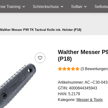
nse Training
Schreckschuss
Softair
Selbsts
Walther Messer P99 TK Tactical Knife ink. Holster (P18)
Walther Messer P99
(P18)
(3 Bewertungen
Artikelnummer:
AC--C30-043
GTIN:
4000844345943
HAN:
5.2179
Kategorie:
Messer & Tools