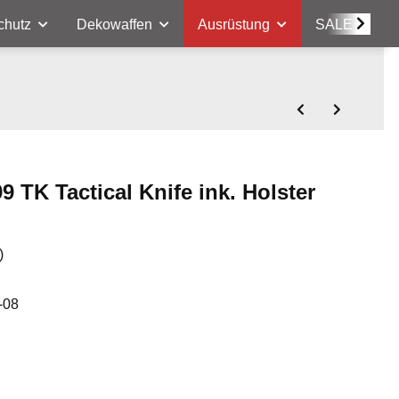
chutz
Dekowaffen
Ausrüstung
SALE
 TK Tactical Knife ink. Holster
)
-08