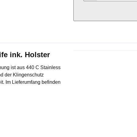
fe ink. Holster
Produkteigenschaft
Wert
nung ist aus 440 C Stainless
und der Klingenschutz
it. Im Lieferumfang befinden