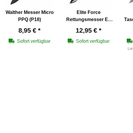
Walther Messer Micro
Elite Force
PPQ (P18)
Rettungsmesser EF
Tas
102 mit Gurtschneider
K
8,95 €
*
12,95 €
*
und Glasbrecher
Kli
(P18)
Sofort verfügbar
Sofort verfügbar
Lie