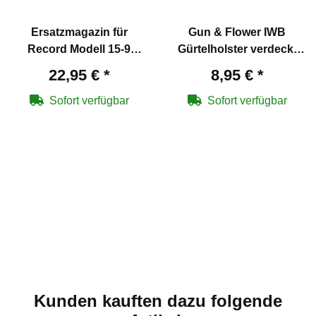
Ersatzmagazin für
Gun & Flower IWB
Record Modell 15-9
Gürtelholster verdeckt
Schreckschuss Pistole 9
Schwarz - Größe S
22,95 €
*
8,95 €
*
mm P.A.K.
Sofort verfügbar
Sofort verfügbar
Kunden kauften dazu folgende