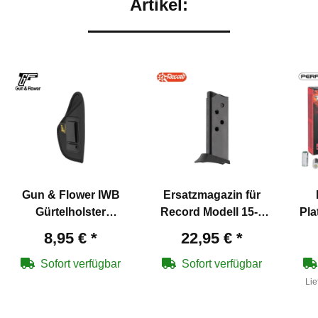
Artikel:
Gun & Flower IWB
Ersatzmagazin für
Gürtelholster
Record Modell 15-9
Pla
verdeckt Schwarz -
Schreckschuss
P.
8,95 €
*
22,95 €
*
Größe S
Pistole 9 mm P.A.K.
Sofort verfügbar
Sofort verfügbar
Lie