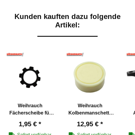
Kunden kauften dazu folgende
Artikel:
Weihrauch
Weihrauch
Fächerscheibe für
Kolbenmanschette
vordere
HW30 / 70 / 77 alt / 97
1,95 €
*
12,95 €
*
Schafthalteschraube -
alt - Weihrauch
Art
Weihrauch
Artikelnummer 9070
Sofort verfügbar
Sofort verfügbar