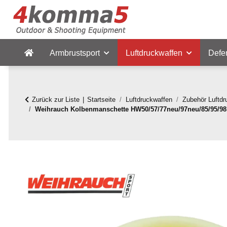
Armbrustsport
Luftdruckwaffen
Defe
Zurück zur Liste
Startseite
Luftdruckwaffen
Zubehör Luftdr
Weihrauch Kolbenmanschette HW50/57/77neu/97neu/85/95/98