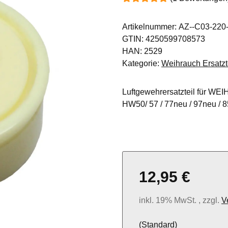
Artikelnummer:
AZ--C03-220
GTIN:
4250599708573
HAN:
2529
Kategorie:
Weihrauch Ersatzt
Luftgewehrersatzteil für W
HW50/ 57 / 77neu / 97neu / 85
12,95 €
inkl. 19% MwSt. , zzgl.
V
(Standard)