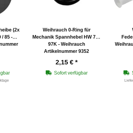
heibe (2x
Weihrauch 0-Ring für
/ 85 -
Mechanik Spannhebel HW 77 /
Fede
elnummer
97K - Weihrauch
Weihrau
Artikelnummer 9352
2,15 €
*
ügbar
Sofort verfügbar
rktage
Liefe