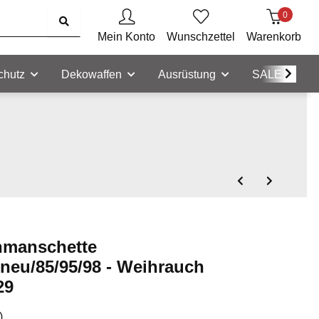
0
Mein Konto
Wunschzettel
Warenkorb
chutz
Dekowaffen
Ausrüstung
SALE
nmanschette
neu/85/95/98 - Weihrauch
29
)