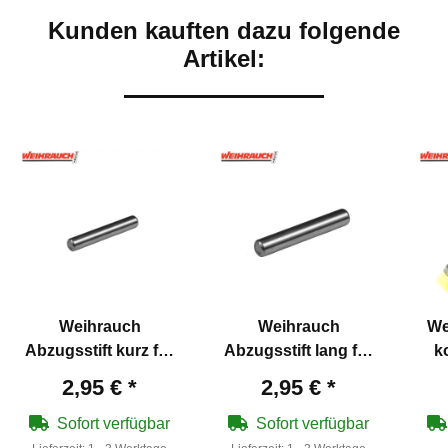
Kunden kauften dazu folgende
Artikel:
Weihrauch
Weihrauch
We
Abzugsstift kurz für
Abzugsstift lang für
k
HW 35 / 77 / 80 / 97k -
HW 35 / 77 / 80 / 97k -
2,95 €
*
2,95 €
*
Weihrauch
Weihrauch
Art
Artikelnummer 8906
Artikelnummer 8904
Sofort verfügbar
Sofort verfügbar