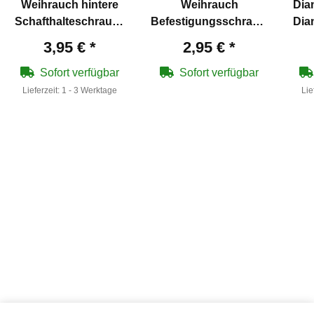
Weihrauch hintere
Weihrauch
Dia
Schafthalteschraube
Befestigungsschraube
Dia
77 / 97 - Weihrauch
für Klemmblech HW
3,95 €
*
2,95 €
*
Artikelnummer 8987
45 - Weihrauch
Artikelnummer 9551
Sofort verfügbar
Sofort verfügbar
Lieferzeit:
1 - 3 Werktage
Lie