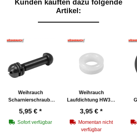
Kunden kauften dazu folgende
Artikel:
Weihrauch
Weihrauch
Scharnierschraube
Laufdichtung HW30 /
G
für Laufbefestigung
35 / 50 / 57 / 80 / 85 /
benö
5,95 €
*
3,95 €
*
HW 35 / 80 -
70 / 90 - Weihrauch
Weihrauch
Artikelnummer 9065
Art
Sofort verfügbar
Momentan nicht
Artikelnummer 8936
verfügbar