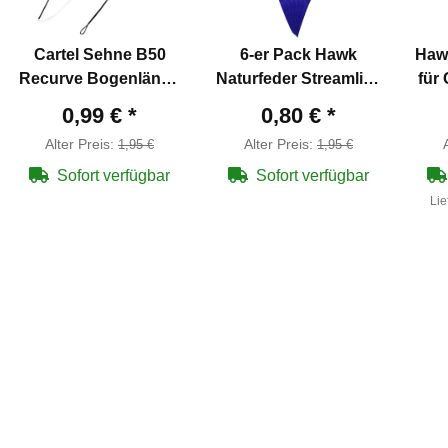
Cartel Sehne B50
6-er Pack Hawk
Haw
Recurve Bogenlänge
Naturfeder Streamline
für
66" - 12 Stränge
5" Blau
0,99 €
*
0,80 €
*
Alter Preis:
Alter Preis:
1,95 €
1,95 €
Sofort verfügbar
Sofort verfügbar
Lie