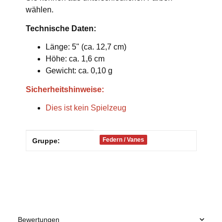
wählen.
Technische Daten:
Länge: 5" (ca. 12,7 cm)
Höhe: ca. 1,6 cm
Gewicht: ca. 0,10 g
Sicherheitshinweise:
Dies ist kein Spielzeug
Produkteigenschaft
Wert
Federn / Vanes
Gruppe:
Bewertungen