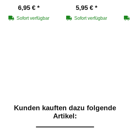
passend für Amomax
passend für Amomax
Blow
6,95 €
*
5,95 €
*
Tactical Holster
Tactical Holster
Sofort verfügbar
Sofort verfügbar
Kunden kauften dazu folgende
Artikel: