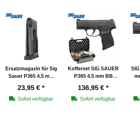
Ersatzmagazin für Sig
Kofferset SIG SAUER
SIG
Sauer P365 4,5 mm
P365 4,5 mm BB
m
BB Blowback Co2-
Blowback Co2-Pistole
Co
23,95 €
*
136,95 €
*
Pistole
(P18)
Sofort verfügbar
Sofort verfügbar