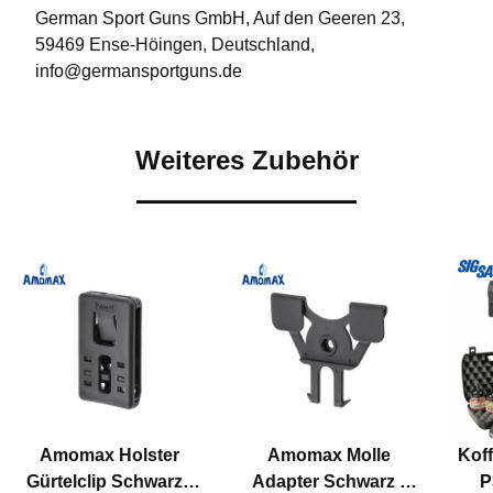
German Sport Guns GmbH, Auf den Geeren 23,
59469 Ense-Höingen, Deutschland,
info@germansportguns.de
Weiteres Zubehör
Amomax Holster
Amomax Molle
Kof
Gürtelclip Schwarz -
Adapter Schwarz -
P