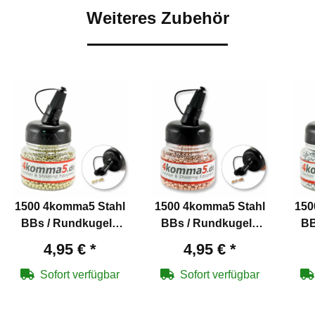
Weiteres Zubehör
1500 4komma5 Stahl
1500 4komma5 Stahl
150
BBs / Rundkugeln
BBs / Rundkugeln
BB
Kaliber 4,5 mm mit
Kaliber 4,5 mm
4,95 €
*
4,95 €
*
Messing überzogen
verkupfert für Co2-
v
für Co2-Waffen
Waffen
Sofort verfügbar
Sofort verfügbar