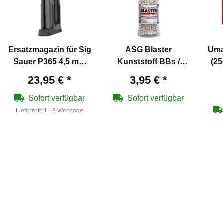
Ersatzmagazin für Sig
ASG Blaster
Uma
Sauer P365 4,5 mm
Kunststoff BBs /
(25
BB Blowback Co2-
Rundkugeln 0,13 g /
23,95 €
*
3,95 €
*
Pistole
1000 Stück Kaliber
4,5 mm
Sofort verfügbar
Sofort verfügbar
Lieferzeit:
1 - 3 Werktage