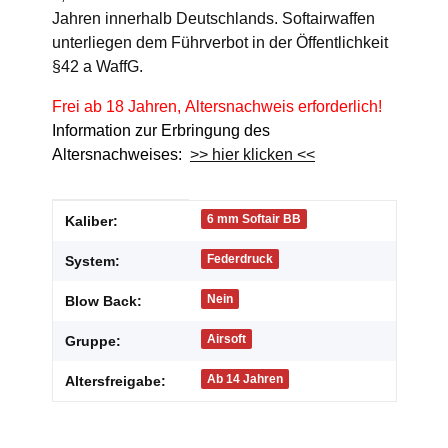
Jahren innerhalb Deutschlands. Softairwaffen
unterliegen dem Führverbot in der Öffentlichkeit
§42 a WaffG.
Frei ab 18 Jahren, Altersnachweis erforderlich!
Information zur Erbringung des
Altersnachweises:
>> hier klicken <<
Produkteigenschaft
Wert
6 mm Softair BB
Kaliber:
Federdruck
System:
Nein
Blow Back:
Airsoft
Gruppe:
Ab 14 Jahren
Altersfreigabe: