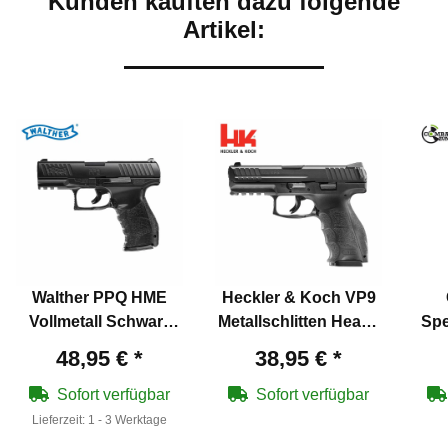
Kunden kauften dazu folgende
Artikel:
Walther PPQ HME
Heckler & Koch VP9
Vollmetall Schwarz
Metallschlitten Heavy
Spe
Federdruck Softair-
Metal Energy
Sof
48,95 €
*
38,95 €
*
Pistole 6 mm BB
Federdruck Softair-
(P14)
Pistole 6 mm BB
Sofort verfügbar
Sofort verfügbar
(P14)
Lieferzeit:
1 - 3 Werktage