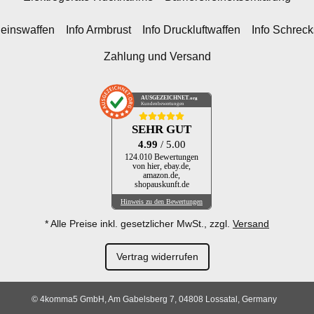
heinswaffen
Info Armbrust
Info Druckluftwaffen
Info Schrec
Zahlung und Versand
AUSGEZEICHNET
.org
Kundenbewertungen
SEHR GUT
4.99
/ 5.00
124.010 Bewertungen
von hier, ebay.de,
amazon.de,
shopauskunft.de
Hinweis zu den Bewertungen
* Alle Preise inkl. gesetzlicher MwSt., zzgl.
Versand
Vertrag widerrufen
© 4komma5 GmbH, Am Gabelsberg 7, 04808 Lossatal, Germany