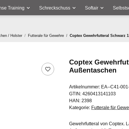
nse Training
Schreckschuss
Softair
Selbsts
chen / Holster
Futterale für Gewehre
Coptex Gewehrfutteral Schwarz 
Coptex Gewehrfutt
Außentaschen
Artikelnummer:
EA--C41-001
GTIN:
4260413141103
HAN:
2398
Kategorie:
Futterale für Gew
Gewehrfutteral von Coptex. L