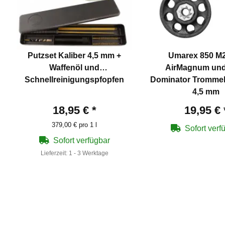
Putzset Kaliber 4,5 mm +
Umarex 850 M2
Waffenöl und
AirMagnum und
Schnellreinigungspfopfen
Dominator Tromme
4,5 mm
18,95 €
*
19,95 €
379,00 € pro 1 l
Sofort verf
Sofort verfügbar
Lieferzeit:
1 - 3 Werktage