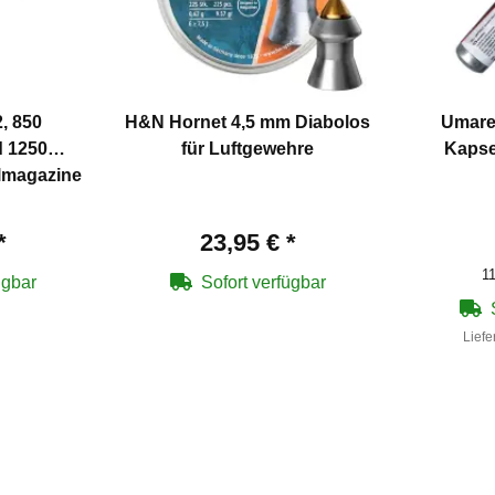
, 850
H&N Hornet 4,5 mm Diabolos
Umare
 1250
für Luftgewehre
Kapse
lmagazine
*
23,95 €
*
11
ügbar
Sofort verfügbar
Liefe