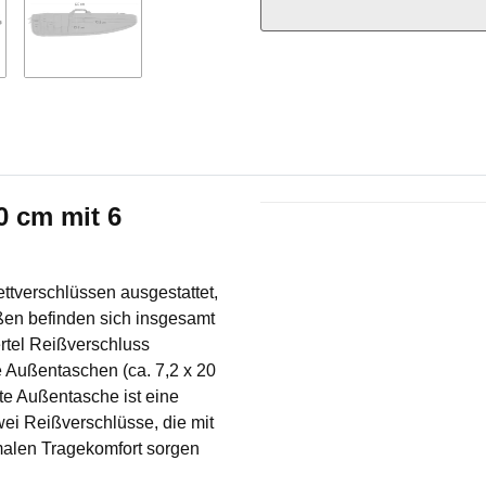
0 cm mit 6
Produkteigenschaft
Wert
ettverschlüssen ausgestattet,
ßen befinden sich insgesamt
rtel Reißverschluss
e Außentaschen (ca. 7,2 x 20
te Außentasche ist eine
wei Reißverschlüsse, die mit
imalen Tragekomfort sorgen