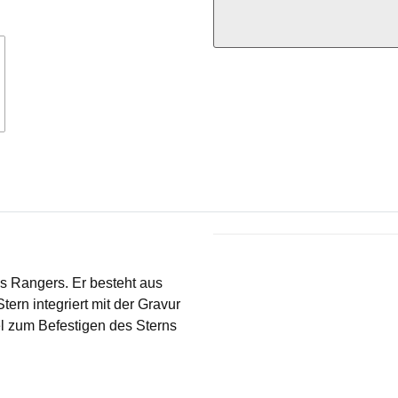
Produkteigenschaft
Wert
s Rangers. Er besteht aus
tern integriert mit der Gravur
el zum Befestigen des Sterns