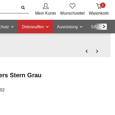
0
Mein Konto
Wunschzettel
Warenkorb
chutz
Dekowaffen
Ausrüstung
SALE
ers Stern Grau
-02