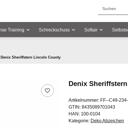
nse Training
Schreckschuss
Softair
Selbsts
Denix Sheriffstern Lincoln County
Denix Sheriffster
Artikelnummer:
FF--C49-234
GTIN:
8435089701043
HAN:
100-0104
Kategorie:
Deko Abzeichen