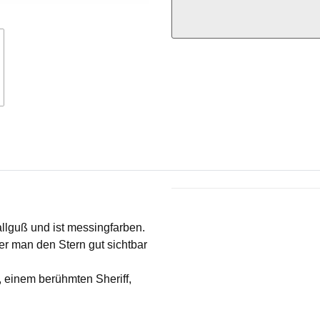
Produkteigenschaft
Wert
allguß und ist messingfarben.
er man den Stern gut sichtbar
, einem berühmten Sheriff,