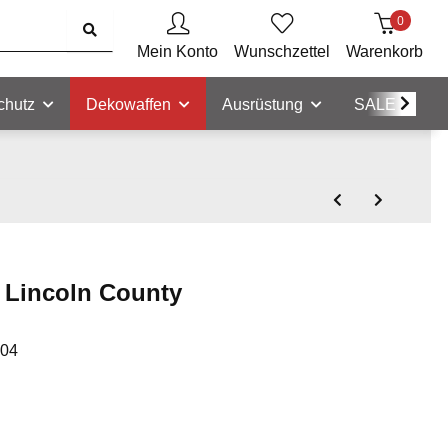
0
Mein Konto
Wunschzettel
Warenkorb
chutz
Dekowaffen
Ausrüstung
SALE
n Lincoln County
-04