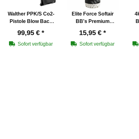
Walther PPK/S Co2-
Elite Force Softair
4
Pistole Blow Back
BB's Premium
B
Kaliber 4,5 mm Stahl
Selection - 6 mm
a
99,95 €
*
15,95 €
*
BB (P18)
BB/0,30 g/2700 Stück
BB/
Flasche
Sofort verfügbar
Sofort verfügbar