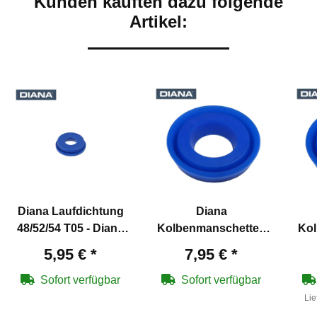
Kunden kauften dazu folgende
Artikel:
Diana Laufdichtung
Diana
48/52/54 T05 - Diana
Kolbenmanschette -
Kol
Artikelnummer
Diana Artikelnummer
Dia
5,95 €
*
7,95 €
*
30362100
30236600
Sofort verfügbar
Sofort verfügbar
Lie