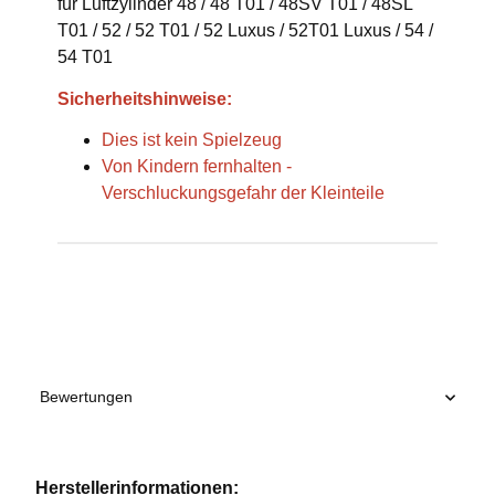
für Luftzylinder 48 / 48 T01 / 48SV T01 / 48SL
T01 / 52 / 52 T01 / 52 Luxus / 52T01 Luxus / 54 /
54 T01
Sicherheitshinweise:
Dies ist kein Spielzeug
Von Kindern fernhalten -
Verschluckungsgefahr der Kleinteile
Produkteigenschaft
Wert
Bewertungen
Herstellerinformationen: