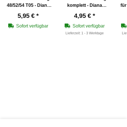
48/52/54 T05 - Diana
komplett - Diana
für
Artikelnummer
Artikelnummer
5,95 €
*
4,95 €
*
30362100
30369200
Sofort verfügbar
Sofort verfügbar
Lieferzeit:
1 - 3 Werktage
Lie