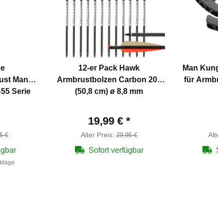
ne
12-er Pack Hawk
Man Kung
ust Man
Armbrustbolzen Carbon 20"
für Armbr
55 Serie
(50,8 cm) ø 8,8 mm
19,99 €
*
Alter Preis:
Alt
5 €
29,95 €
ügbar
Sofort verfügbar
rktage