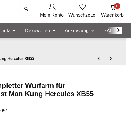
0
Mein Konto
Wunschzettel
Warenkorb
chutz
Dekowaffen
Ausrüstung
SALE
ung Hercules XB55
pletter Wurfarm für
t Man Kung Hercules XB55
-05*