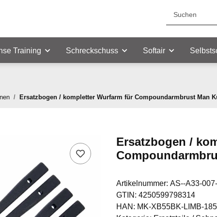
nse Training
Schreckschuss
Softair
Selbsts
hnen
Ersatzbogen / kompletter Wurfarm für Compoundarmbrust Man K
Ersatzbogen / kom
Compoundarmbrus
Artikelnummer:
AS--A33-007
GTIN:
4250599798314
HAN:
MK-XB55BK-LIMB-185