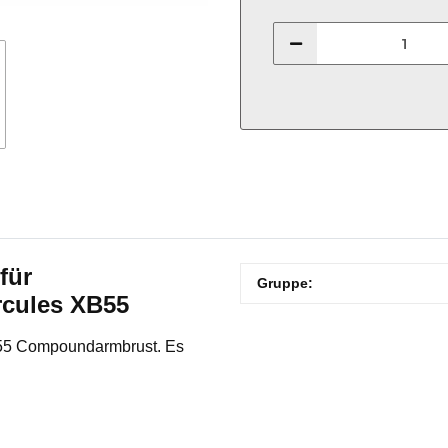
für
Produkteigenschaft
Wert
Gruppe:
cules XB55
B55 Compoundarmbrust. Es