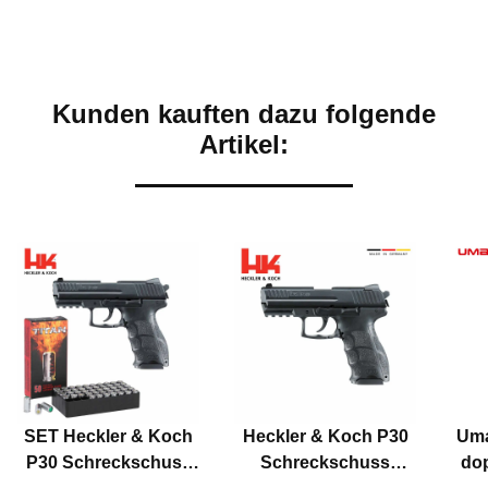
Kunden kauften dazu folgende
Artikel:
SET Heckler & Koch
Heckler & Koch P30
Uma
P30 Schreckschuss
Schreckschuss
dop