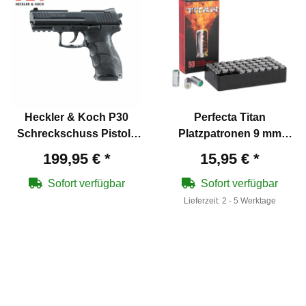
Heckler & Koch P30
Perfecta Titan
Schreckschuss Pistole
Platzpatronen 9 mm
Schwarz 9 mm P.A.K.
P.A.K. - 50 Schuss (P18)
199,95 €
*
15,95 €
*
(P18)
Sofort verfügbar
Sofort verfügbar
Lieferzeit:
2 - 5 Werktage