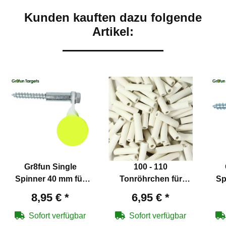
Kunden kauften dazu folgende
Artikel:
Gr8fun Single
100 - 110
Spinner 40 mm für
Tonröhrchen für
Sp
Luftgewehre
Schießbuden und
8,95 €
*
6,95 €
*
Freizeitspaß
Sofort verfügbar
Sofort verfügbar