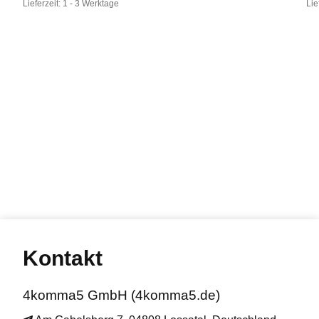
Lieferzeit:
1 - 3 Werktage
Lie
Kontakt
4komma5 GmbH (4komma5.de)