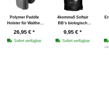
Polymer Paddle
4komma5 Softair
Er
Holster für Walther
BB's biologisch
PDP Compact
abbaubar - 6 mm
Co
26,95 €
*
9,95 €
*
BB/0,20 g/5000 Stück
Re
Zipper Bag
P
Sofort verfügbar
Sofort verfügbar
Lie