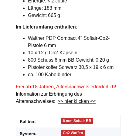
Energie: < 2 Joule
Länge: 183 mm
Gewicht: 665 g
Im Lieferumfang enthalten:
Walther PDP Compact 4" Softair-Co2-
Pistole 6 mm
10 x 12 g Co2-Kapseln
800 Schuss 6 mm BB Gewicht: 0,20 g
Pistolenkoffer Schwarz 30,5 x 19 x 6 cm
ca. 100 Kabelbinder
Frei ab 18 Jahren, Altersnachweis erforderlich!
Information zur Erbringung des
Altersnachweises:
>> hier klicken <<
Produkteigenschaft
Wert
6 mm Softair BB
Kaliber:
Co2 Waffen
System: