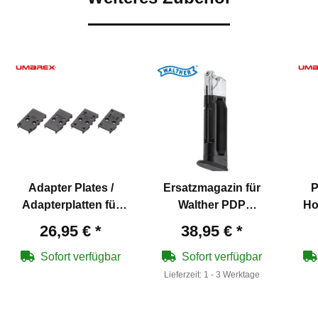
Adapter Plates /
Ersatzmagazin für
P
Adapterplatten für
Walther PDP
Ho
Walther Defense
Compact 4" Optics
26,95 €
*
38,95 €
*
Training Marker T4E
Ready Softair-Co2-
PDP Compact 4" cal
Pistole 6 mm BB
Sofort verfügbar
Sofort verfügbar
.43
Blowback - 14
Lieferzeit:
1 - 3 Werktage
Schuss