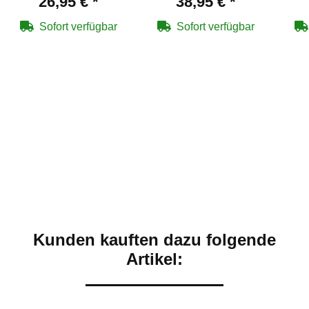
26,95 €
*
38,95 €
*
Training Marker T4E
Ready Softair-Co2-
PDP Compact 4" cal
Pistole 6 mm BB
Sofort verfügbar
Sofort verfügbar
.43
Blowback - 14
Schuss
Kunden kauften dazu folgende
Artikel: