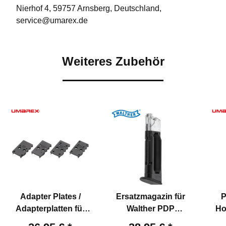
Nierhof 4, 59757 Arnsberg, Deutschland,
service@umarex.de
Weiteres Zubehör
Adapter Plates /
Ersatzmagazin für
P
Adapterplatten für
Walther PDP
Ho
Walther Defense
Compact 4" Optics