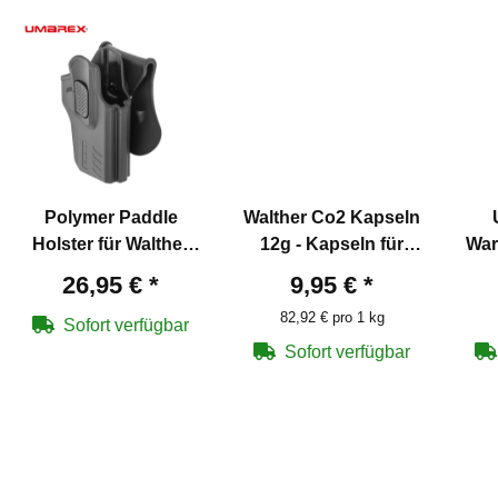
Polymer Paddle
Walther Co2 Kapseln
Holster für Walther
12g - Kapseln für
War
PDP Compact
Co2-Waffen 10 Stück
Co2
26,95 €
*
9,95 €
*
lenschloss
82,92 € pro 1 kg
Sofort verfügbar
Sofort verfügbar