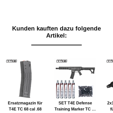
Kunden kauften dazu folgende
Artikel:
Ersatzmagazin für
SET T4E Defense
2x
T4E TC 68 cal .68
Training Marker TC 68
f