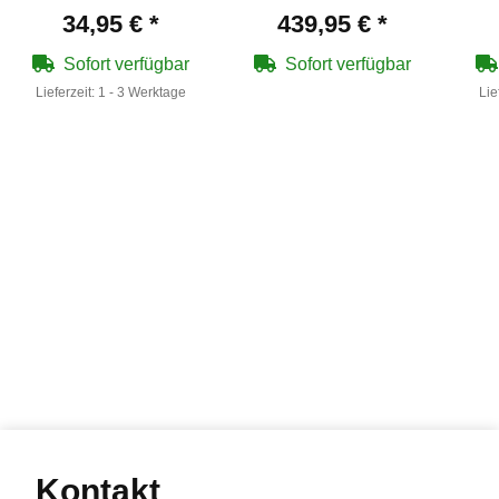
cal .68 - 7,5 Joule
Tra
34,95 €
*
439,95 €
*
(P18) + 100
Rubberballs
Sofort verfügbar
Sofort verfügbar
Lieferzeit:
1 - 3 Werktage
Lie
Kontakt