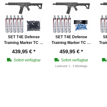
SET T4E Defense
SET T4E Defense
S
Training Marker TC 68
Training Marker TC 68
Trai
cal .68 - 7,5 Joule
cal .68 - 7,5 Joule
ca
439,95 €
*
459,95 €
*
(P18) + 100
(P18) + 50 Chalk Balls
Rubberballs
Sofort verfügbar
Sofort verfügbar
Lieferzeit:
1 - 3 Werktage