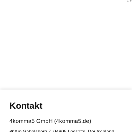
Lie
Kontakt
4komma5 GmbH (4komma5.de)
Am Gabelsberg 7, 04808 Lossatal, Deutschland