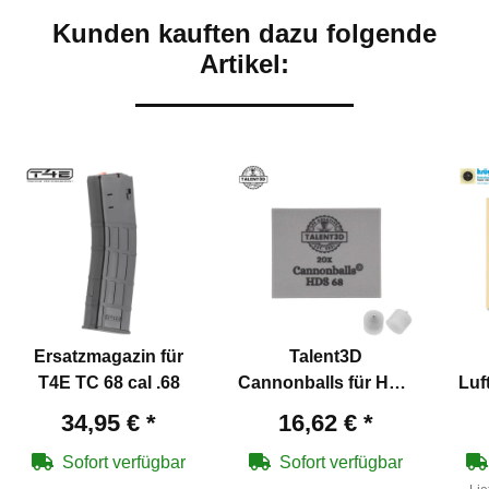
Kunden kauften dazu folgende
Artikel:
Ersatzmagazin für
Talent3D
T4E TC 68 cal .68
Cannonballs für HDS
Luf
68 - Kal .68 - 20 Stück
34,95 €
*
16,62 €
*
Sofort verfügbar
Sofort verfügbar