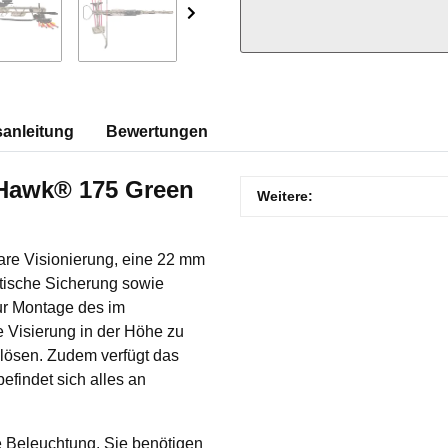
anleitung
Bewertungen
Hawk® 175 Green
Produkteigenschaft
Wert
Weitere:
bare Visionierung, eine 22 mm
tische Sicherung sowie
zur Montage des im
 Visierung in der Höhe zu
e lösen. Zudem verfügt das
efindet sich alles an
ie Beleuchtung. Sie benötigen