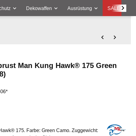
chutz
Dekowaffen
Ausrüstung
SALE
brust Man Kung Hawk® 175 Green
8)
-06*
Hawk® 175. Farbe: Green Camo. Zuggewicht: