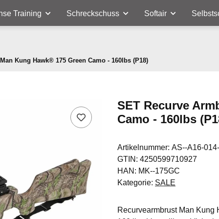
nse Training
Schreckschuss
Softair
Selbsts
Man Kung Hawk® 175 Green Camo - 160lbs (P18)
SET Recurve Arm
Camo - 160lbs (P1
Artikelnummer:
AS--A16-014
GTIN:
4250599710927
HAN:
MK--175GC
Kategorie:
SALE
Recurvearmbrust Man Kung 