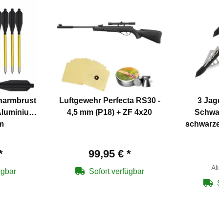
enarmbrust
Luftgewehr Perfecta RS30 -
3 Jag
luminium
4,5 mm (P18) + ZF 4x20
Schwar
cm
schwarze
*
99,95 €
*
Al
ügbar
Sofort verfügbar