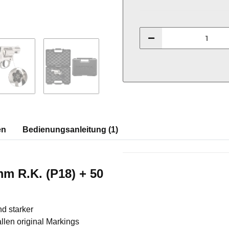
en
Bedienungsanleitung (1)
Produkteigenschaft
Wert
m R.K. (P18) + 50
d starker
allen original Markings