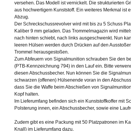
versehen. Das Modell ist vernickelt. Die strukturierten G
aus hochwertigem Kunststoff. Ein weiteres Merkmal ist e
Abzug.
Der Schreckschussrevolver wird mit bis zu 5 Schuss Plat
Kaliber 9 mm geladen. Das Trommelmagazin wird mitte
nach hinten schiebt, nach links ausgeschwenkt. Nun ka
leeren Hülsen werden durch Drücken auf den Ausstoßerst
Trommel herausgestoßen.
Zum Abfeuern von Signalmunition schrauben Sie den b
(PTB-Kennzeichnung 794) in den Lauf ein. Bitte verwen
diesen Abschussbecher. Nun können Sie die Signalmuni
schwarzen (offenen) Hülsenende voran in den Abschussbe
dass Sie die Waffe beim Abschießen von Signalmunition
Kopf halten.
Im Lieferumfang befinden sich ein Kunststoffkoffer mit 
Polsterung innen, ein Abschussbecher, sowie eine Laufr
Zudem gibt es eine Packung mit 50 Platzpatronen im Ka
Knall) im Lieferumfang dazu.