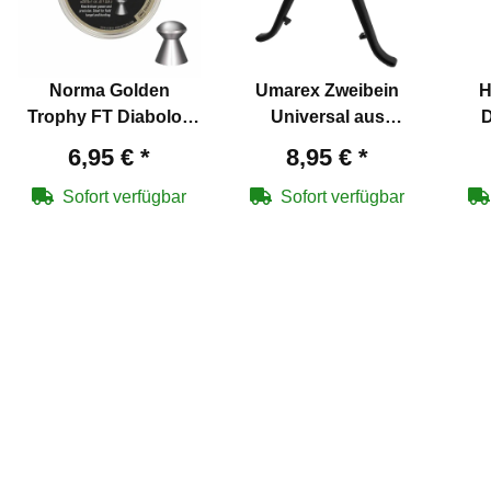
Norma Golden
Umarex Zweibein
H
Trophy FT Diabolos
Universal aus
D
5,5 mm
Polymer
Lu
6,95 €
*
8,95 €
*
Sofort verfügbar
Sofort verfügbar