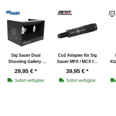
Sig Sauer Dual
Co2 Adapter für Sig
Shooting Gallery -
Sauer MPX / MCX für
Kl
Kugelfang /
12 g Co2 Kapsel
29,95 €
*
39,95 €
*
Klappfallziele
Sofort verfügbar
Sofort verfügbar