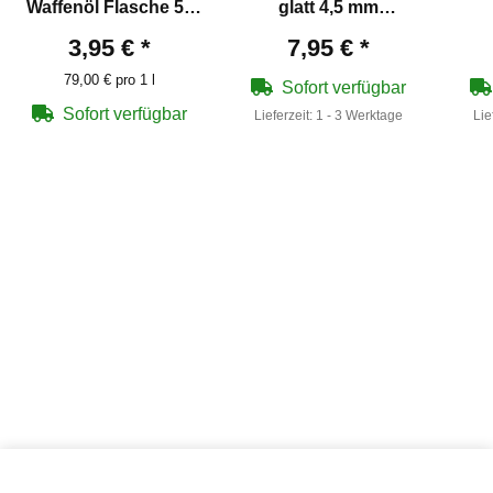
Waffenöl Flasche 50
glatt 4,5 mm
ml
Luftgewehrkugeln
Roh
3,95 €
*
7,95 €
*
79,00 € pro 1 l
W
Sofort verfügbar
Sofort verfügbar
Lieferzeit:
1 - 3 Werktage
Lie