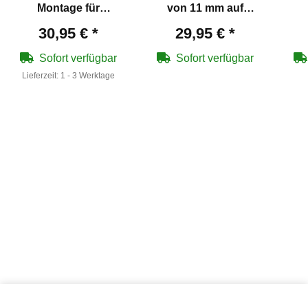
Montage für
von 11 mm auf
Zielfernrohre mit 30
Weaver / Picatinny mit
30,95 €
*
29,95 €
*
mm
Stopperstift
Rohrdurchmesser
Sofort verfügbar
Sofort verfügbar
Lieferzeit:
1 - 3 Werktage