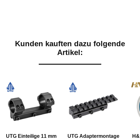
Kunden kauften dazu folgende
Artikel:
UTG Einteilige 11 mm
UTG Adaptermontage
H&