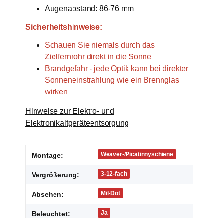
Augenabstand: 86-76 mm
Sicherheitshinweise:
Schauen Sie niemals durch das
Zielfernrohr direkt in die Sonne
Brandgefahr - jede Optik kann bei direkter
Sonneneinstrahlung wie ein Brennglas
wirken
Hinweise zur Elektro- und
Elektronikaltgeräteentsorgung
Produkteigenschaft
Wert
Weaver-/Picatinnyschiene
Montage:
3-12-fach
Vergrößerung:
Mil-Dot
Absehen:
Ja
Beleuchtet: