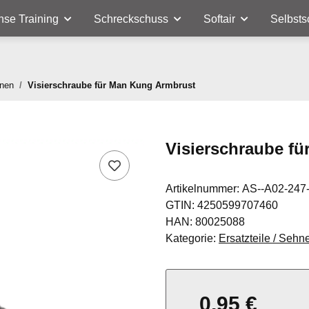
nse Training
Schreckschuss
Softair
Selbsts
hnen
Visierschraube für Man Kung Armbrust
Visierschraube f
Artikelnummer:
AS--A02-247
GTIN:
4250599707460
HAN:
80025088
Kategorie:
Ersatzteile / Sehn
0,95 €