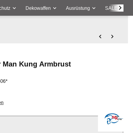
chutz
Dekowaffen
Ausrüstung
SALE
ür Man Kung Armbrust
-06*
en