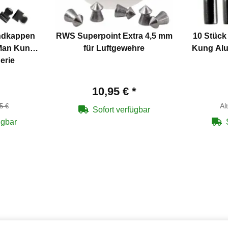
Endkappen
RWS Superpoint Extra 4,5 mm
10 Stück
 Man Kung
für Luftgewehre
Kung Alu
erie
10,95 €
*
Al
5 €
Sofort verfügbar
ügbar