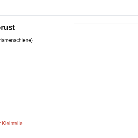
rust
Produkteigenschaft
Wert
Prismenschiene)
 Kleinteile