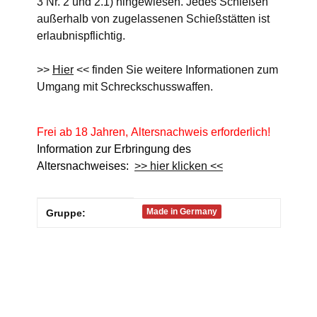
3 Nr. 2 und 2.1) hingewiesen. Jedes Schießen
außerhalb von zugelassenen Schießstätten ist
erlaubnispflichtig.
>>
Hier
<< finden Sie weitere Informationen zum
Umgang mit Schreckschusswaffen.
Frei ab 18 Jahren, Altersnachweis erforderlich!
Information zur Erbringung des
Altersnachweises:
>> hier klicken <<
Produkteigenschaft
Wert
Made in Germany
Gruppe: