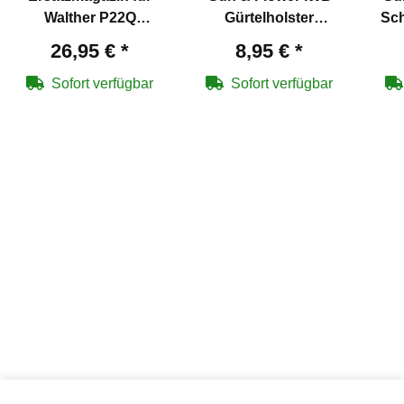
Walther P22Q
Gürtelholster
Sch
Schreckschuss
verdeckt Schwarz -
26,95 €
*
8,95 €
*
Pistole 9 mm P.A.K.
Größe M
Sofort verfügbar
Sofort verfügbar