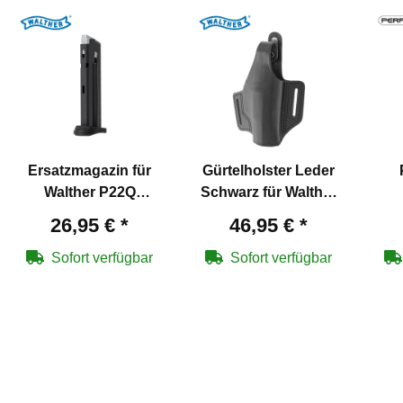
Ersatzmagazin für
Gürtelholster Leder
Walther P22Q
Schwarz für Walther
Schreckschuss
P22
Abs
26,95 €
*
46,95 €
*
Pistole 9 mm P.A.K.
4
Sofort verfügbar
Sofort verfügbar