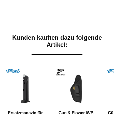
Kunden kauften dazu folgende
Artikel:
Ersatzmagazin für
Gun & Flower IWB
Gür