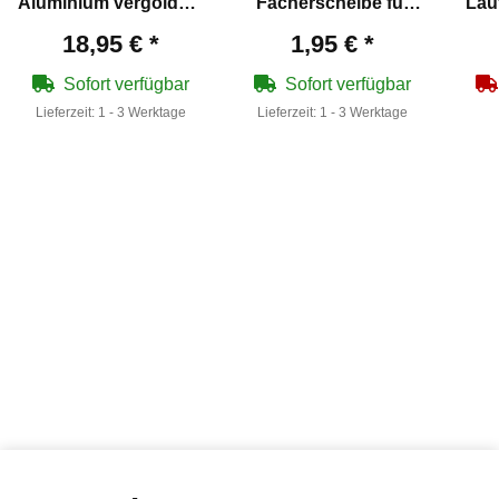
Aluminium vergoldet -
Fächerscheibe für
Lau
Weihrauch
vordere
35 
18,95 €
*
1,95 €
*
Artikelnummer 9154-
Schafthalteschraube -
70
G
Weihrauch
Art
Sofort verfügbar
Sofort verfügbar
Artikelnummer 9280
Lieferzeit:
1 - 3 Werktage
Lieferzeit:
1 - 3 Werktage