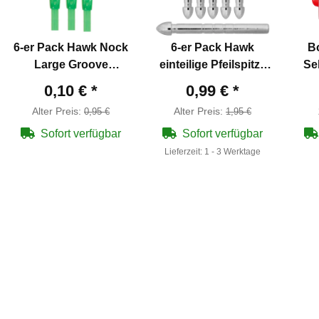
6-er Pack Hawk Nock
6-er Pack Hawk
B
Large Groove
einteilige Pfeilspitze
Se
Transparent Grün
75 grain
Tit
0,10 €
*
0,99 €
*
Alter Preis:
Alter Preis:
0,95 €
1,95 €
Sofort verfügbar
Sofort verfügbar
Lieferzeit:
1 - 3 Werktage