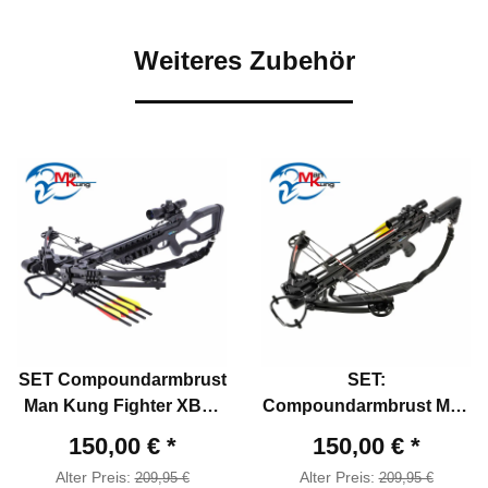
Weiteres Zubehör
SET Compoundarmbrust
SET:
Man Kung Fighter XB86
Compoundarmbrust Man
Schwarz 185 lbs (P18)
Kung Frost Wolf Black
150,00 €
*
150,00 €
*
175 lbs (P18)
Alter Preis:
Alter Preis:
209,95 €
209,95 €