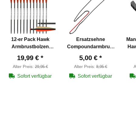
12-er Pack Hawk
Ersatzsehne
Man
Armbrustbolzen
Compoundarmbrust
Haw
Carbon 20" (50,8 cm)
Man Kung Stalker
m
19,99 €
*
5,00 €
*
ø 8,8 mm
XB52 Serie
Alter Preis:
Alter Preis:
A
29,95 €
8,95 €
Sofort verfügbar
Sofort verfügbar