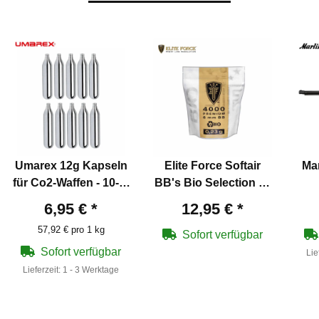
Umarex 12g Kapseln
Elite Force Softair
Mar
für Co2-Waffen - 10-er
BB's Bio Selection - 6
Pack
mm BB/0,23 g/4000
Un
6,95 €
*
12,95 €
*
Stück Zipper Bag
Lu
57,92 € pro 1 kg
Sofort verfügbar
Sofort verfügbar
Lie
Lieferzeit:
1 - 3 Werktage