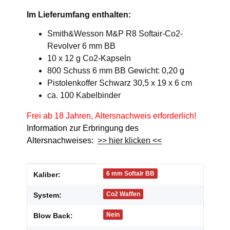
Im Lieferumfang enthalten:
Smith&Wesson M&P R8 Softair-Co2-
Revolver 6 mm BB
10 x 12 g Co2-Kapseln
800 Schuss 6 mm BB Gewicht: 0,20 g
Pistolenkoffer Schwarz 30,5 x 19 x 6 cm
ca. 100 Kabelbinder
Frei ab 18 Jahren, Altersnachweis erforderlich!
Information zur Erbringung des
Altersnachweises:
>> hier klicken <<
Produkteigenschaft
Wert
6 mm Softair BB
Kaliber:
Co2 Waffen
System:
Nein
Blow Back: