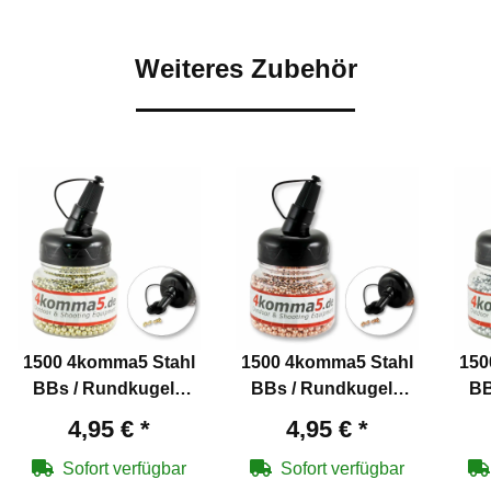
Weiteres Zubehör
1500 4komma5 Stahl
1500 4komma5 Stahl
150
BBs / Rundkugeln
BBs / Rundkugeln
BB
Kaliber 4,5 mm mit
Kaliber 4,5 mm
4,95 €
*
4,95 €
*
Messing überzogen
verkupfert für Co2-
v
für Co2-Waffen
Waffen
Sofort verfügbar
Sofort verfügbar