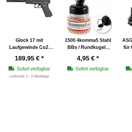
Glock 17 mit
1500 4komma5 Stahl
ASG
Laufgewinde Co2-
BBs / Rundkugeln
für
Pistole Kaliber 4,5
Kaliber 4,5 mm
Ste
189,95 €
*
4,95 €
*
mm Stahl BB /
verkupfert für Co2-
Diabolo Blowback
Waffen
Sofort verfügbar
Sofort verfügbar
(P18) + Schalldämpfer
Lieferzeit:
1 - 3 Werktage