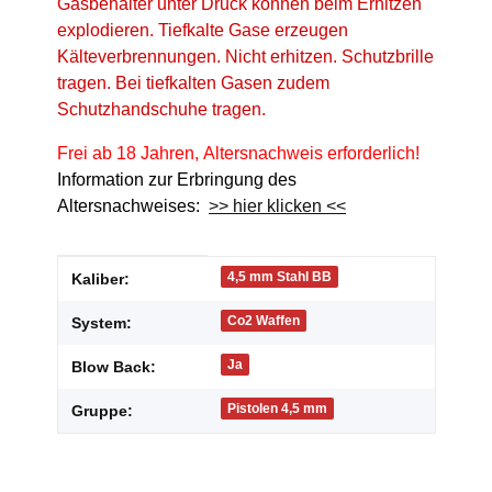
Gasbehälter unter Druck können beim Erhitzen
explodieren. Tiefkalte Gase erzeugen
Kälteverbrennungen. Nicht erhitzen. Schutzbrille
tragen. Bei tiefkalten Gasen zudem
Schutzhandschuhe tragen.
Frei ab 18 Jahren, Altersnachweis erforderlich!
Information zur Erbringung des
Altersnachweises:
>> hier klicken <<
Produkteigenschaft
Wert
4,5 mm Stahl BB
Kaliber:
Co2 Waffen
System:
Ja
Blow Back:
Pistolen 4,5 mm
Gruppe: