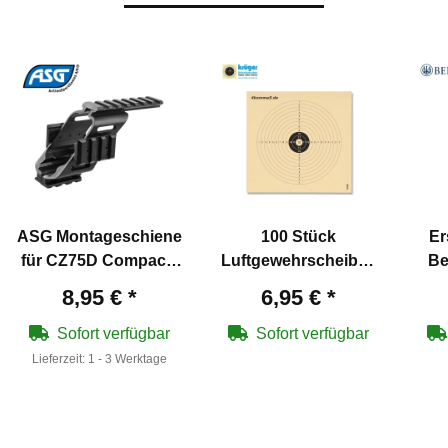
ASG Montageschiene
100 Stück
Er
für CZ75D Compact /
Luftgewehrscheiben
Be
Steyr M9A1/STI Duty
14 x 14 cm
Co2
8,95 €
*
6,95 €
*
4
Sofort verfügbar
Sofort verfügbar
Lieferzeit:
1 - 3 Werktage