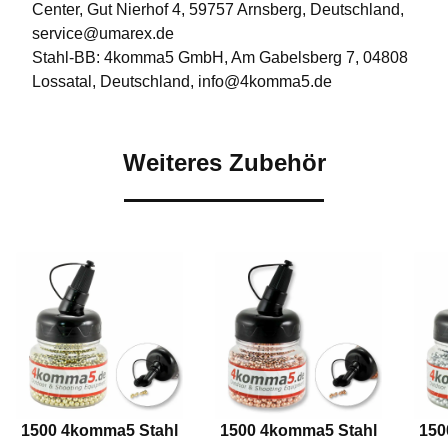
Center, Gut Nierhof 4, 59757 Arnsberg, Deutschland,
service@umarex.de
Stahl-BB: 4komma5 GmbH, Am Gabelsberg 7, 04808
Lossatal, Deutschland, info@4komma5.de
Weiteres Zubehör
1500 4komma5 Stahl
1500 4komma5 Stahl
150