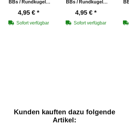
BBs / Rundkugeln
BBs / Rundkugeln
BB
Kaliber 4,5 mm mit
Kaliber 4,5 mm
4,95 €
*
4,95 €
*
Messing überzogen
verkupfert für Co2-
v
für Co2-Waffen
Waffen
Sofort verfügbar
Sofort verfügbar
Kunden kauften dazu folgende
Artikel: