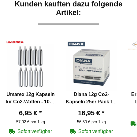
Kunden kauften dazu folgende
Artikel:
Umarex 12g Kapseln
Diana 12g Co2-
Er
für Co2-Waffen - 10-er
Kapseln 25er Pack für
Pack
Co2-Waffen
Sto
6,95 €
*
16,95 €
*
Tr
57,92 € pro 1 kg
56,50 € pro 1 kg
Sofort verfügbar
Sofort verfügbar