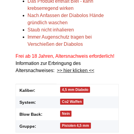
Das Produkt enthält Blei - kann
krebserregend wirken
Nach Anfassen der Diabolos Hände
gründlich waschen
Staub nicht inhalieren
Immer Augenschutz tragen bei
Verschießen der Diabolos
Frei ab 18 Jahren, Altersnachweis erforderlich!
Information zur Erbringung des
Altersnachweises:
>> hier klicken <<
Produkteigenschaft
Wert
4,5 mm Diabolo
Kaliber:
Co2 Waffen
System:
Nein
Blow Back:
Pistolen 4,5 mm
Gruppe: