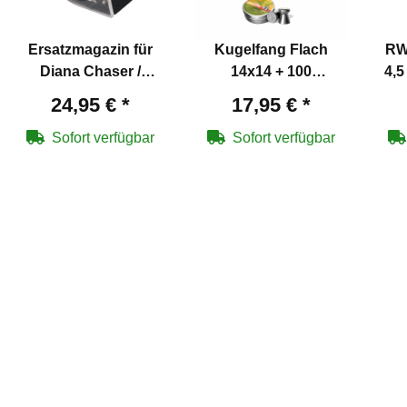
Ersatzmagazin für
Kugelfang Flach
RW
Diana Chaser /
14x14 + 100
4,5
rbug
Stormrider / Bandit /
Zielscheiben + 500
24,95 €
*
17,95 €
*
Trailscout / Airbug
Diabolos
Kaliber 4,5 mm
Sofort verfügbar
Sofort verfügbar
Diabolo