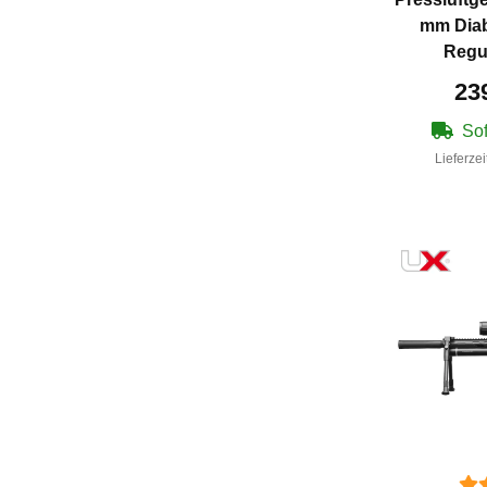
mm Diab
Regul
23
Sof
Lieferzei