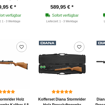
9,95 €
*
589,95 €
*
ort verfügbar
Sofort verfügbar
t:
1 - 3 Werktage
Lieferzeit:
1 - 3 Werktage
ormrider Holz
Kofferset Diana Stormrider
Dian
ewehr Kaliber 4,5
Holz Pressluftgewehr
Press