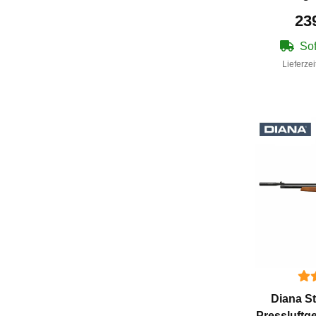
23
Sof
Lieferzei
Diana St
Pressluftg