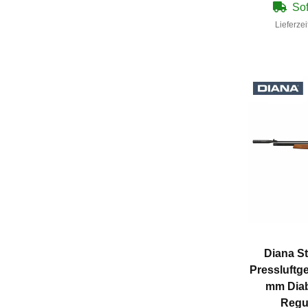
Sof
Lieferzei
Diana St
Pressluftg
mm Diab
Regul