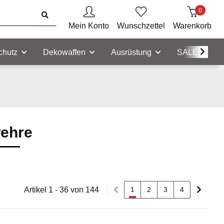
0
Mein Konto
Wunschzettel
Warenkorb
chutz
Dekowaffen
Ausrüstung
SALE
wehre
Artikel 1 - 36 von 144
1
2
3
4