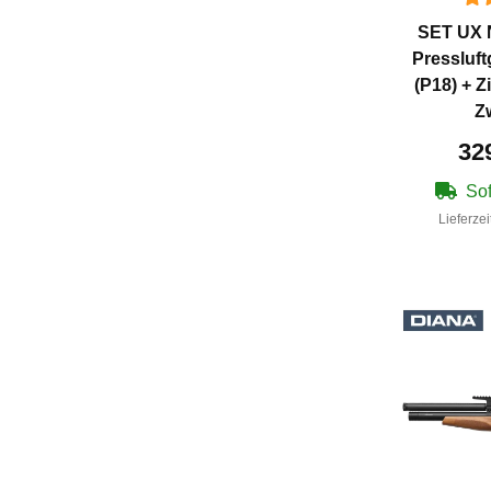
SET UX 
Pressluf
(P18) + Z
Z
32
Sof
Lieferzei