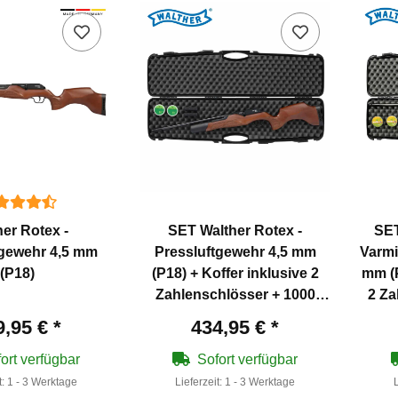
her Rotex -
SET Walther Rotex -
SET
tgewehr 4,5 mm
Pressluftgewehr 4,5 mm
Varmi
(P18)
(P18) + Koffer inklusive 2
mm (P
Zahlenschlösser + 1000
2 Za
Diabolos
9,95 €
*
434,95 €
*
ort verfügbar
Sofort verfügbar
t:
1 - 3 Werktage
Lieferzeit:
1 - 3 Werktage