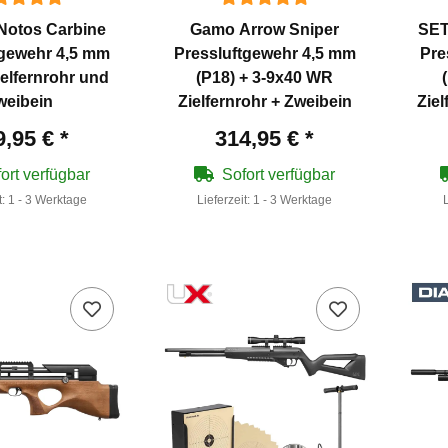
Notos Carbine
Gamo Arrow Sniper
SET
tgewehr 4,5 mm
Pressluftgewehr 4,5 mm
Pre
ielfernrohr und
(P18) + 3-9x40 WR
weibein
Zielfernrohr + Zweibein
Ziel
9,95 €
*
314,95 €
*
ort verfügbar
Sofort verfügbar
t:
1 - 3 Werktage
Lieferzeit:
1 - 3 Werktage