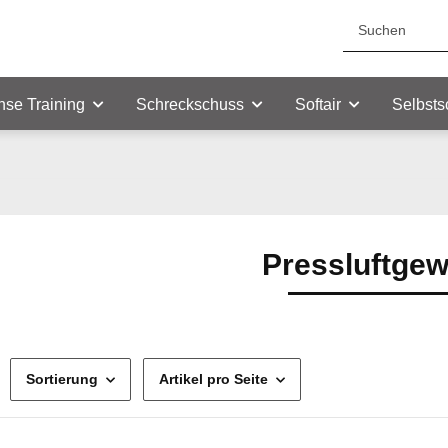
nse Training
Schreckschuss
Softair
Selbsts
Pressluftge
Sortierung
Artikel pro Seite