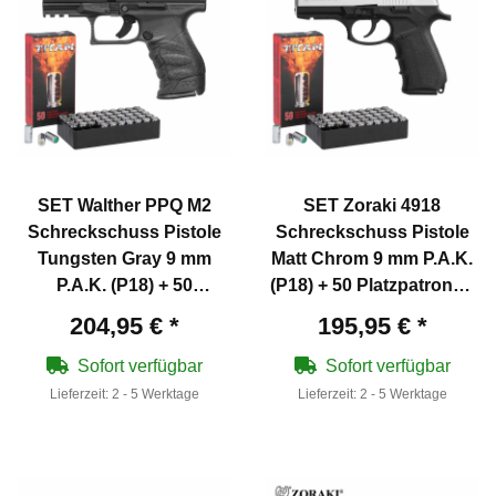
SET Walther PPQ M2
SET Zoraki 4918
Schreckschuss Pistole
Schreckschuss Pistole
Tungsten Gray 9 mm
Matt Chrom 9 mm P.A.K.
P.A.K. (P18) + 50
(P18) + 50 Platzpatronen
Platpatronen 9 mm P.A.K.
9 mm P.A.K.
204,95 €
*
195,95 €
*
Sofort verfügbar
Sofort verfügbar
Lieferzeit:
2 - 5 Werktage
Lieferzeit:
2 - 5 Werktage