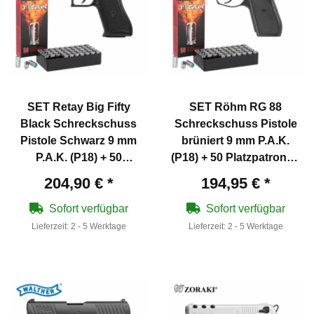
SET Retay Big Fifty
SET Röhm RG 88
Black Schreckschuss
Schreckschuss Pistole
Pistole Schwarz 9 mm
brüniert 9 mm P.A.K.
P.A.K. (P18) + 50
(P18) + 50 Platzpatronen
Platzpatronen 9 mm
9 mm P.A.K.
204,90 €
*
194,95 €
*
P.A.K.
Sofort verfügbar
Sofort verfügbar
Lieferzeit:
2 - 5 Werktage
Lieferzeit:
2 - 5 Werktage