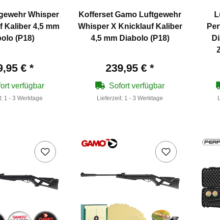
gewehr Whisper
Kofferset Gamo Luftgewehr
L
f Kaliber 4,5 mm
Whisper X Knicklauf Kaliber
Per
olo (P18)
4,5 mm Diabolo (P18)
Di
9,95 €
*
239,95 €
*
ort verfügbar
Sofort verfügbar
t:
1 - 3 Werktage
Lieferzeit:
1 - 3 Werktage