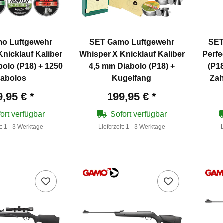
o Luftgewehr
SET Gamo Luftgewehr
SET
nicklauf Kaliber
Whisper X Knicklauf Kaliber
Perfe
olo (P18) + 1250
4,5 mm Diabolo (P18) +
(P18
iabolos
Kugelfang
Zah
9,95 €
*
199,95 €
*
ort verfügbar
Sofort verfügbar
t:
1 - 3 Werktage
Lieferzeit:
1 - 3 Werktage