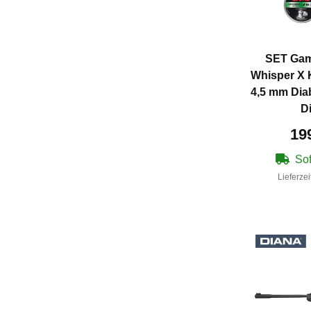
SET Gam
Whisper X K
4,5 mm Diab
D
19
Sof
Lieferzei