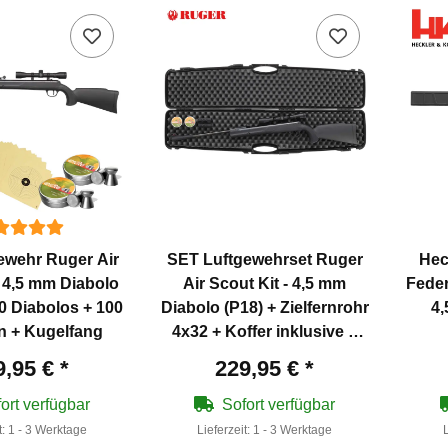
ewehr Ruger Air
SET Luftgewehrset Ruger
Hec
- 4,5 mm Diabolo
Air Scout Kit - 4,5 mm
Feder
00 Diabolos + 100
Diabolo (P18) + Zielfernrohr
4,
n + Kugelfang
4x32 + Koffer inklusive 2
Zahlenschlösser + 1000
9,95 €
*
229,95 €
*
Diabolos
ort verfügbar
Sofort verfügbar
t:
1 - 3 Werktage
Lieferzeit:
1 - 3 Werktage