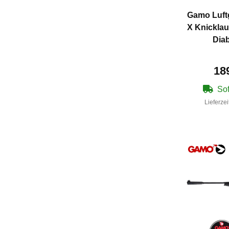
Gamo Luft
X Knicklau
Diab
18
Sof
Lieferzei