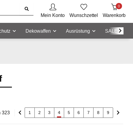
0
Mein Konto
Wunschzettel
Warenkorb
chutz
Dekowaffen
Ausrüstung
SALE
f
n 323
1
2
3
4
5
6
7
8
9