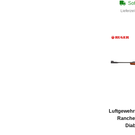
Sof
Lieferzei
Luftgewehr
Rancher
Diab