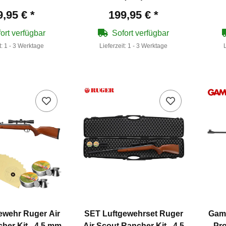
9,95 €
*
199,95 €
*
ort verfügbar
Sofort verfügbar
t:
1 - 3 Werktage
Lieferzeit:
1 - 3 Werktage
ewehr Ruger Air
SET Luftgewehrset Ruger
Gamo
her Kit - 4,5 mm
Air Scout Rancher Kit - 4,5
Pr