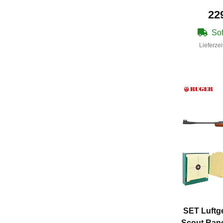
22
Sof
Lieferzei
SET Luftg
Scout Ranc