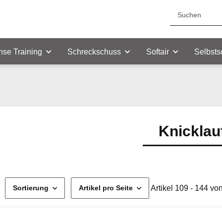
nse Training
Schreckschuss
Softair
Selbsts
Knicklau
Artikel 109 - 144 vo
Sortierung
Artikel pro Seite