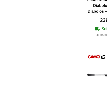
Diabolo
Diabolos +
Ku
23
Sof
Lieferzei