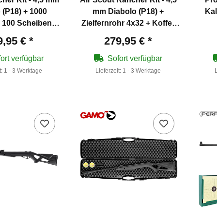
 (P18) + 1000
mm Diabolo (P18) +
Kal
 100 Scheiben +
Zielfernrohr 4x32 + Koffer
gelfang
inklusive 2 Zahlenschlösser
9,95 €
*
279,95 €
*
+ 1000 Diabolos
ort verfügbar
Sofort verfügbar
t:
1 - 3 Werktage
Lieferzeit:
1 - 3 Werktage