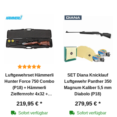
Luftgewehrset Hämmerli
SET Diana Knicklauf
Hunter Force 750 Combo
Luftgewehr Panther 350
(P18) + Hämmerli
Magnum Kaliber 5,5 mm
Zielfernrohr 4x32 +
Diabolo (P18)
Koffer inklusive 2
219,95 €
*
279,95 €
*
Zahlenschlösser + 1000
Diabolos
Sofort verfügbar
Sofort verfügbar