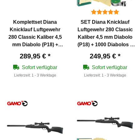
Komplettset Diana
SET Diana Knicklauf
Knicklauf Luftgewehr
Luftgewehr 280 Classic
280 Classic Kaliber 4,5
Kaliber 4,5 mm Diabolo
mm Diabolo (P18) +
(P18) + 1000 Diabolos +
Koffer inklusive 2
100 Scheiben +
289,95 €
*
249,95 €
*
Zahlenschlösser + 1000
Kugelfang
Diabolos
Sofort verfügbar
Sofort verfügbar
Lieferzeit:
1 - 3 Werktage
Lieferzeit:
1 - 3 Werktage