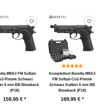
tta M9A3 FM Softair-
Komplettset Beretta M9A3
o2-Pistole Schwarz
FM Softair-Co2-Pistole
ber 6 mm BB Blowback
Schwarz Kaliber 6 mm BB
(P18)
Blowback (P18)
159,95 €
*
169,95 €
*