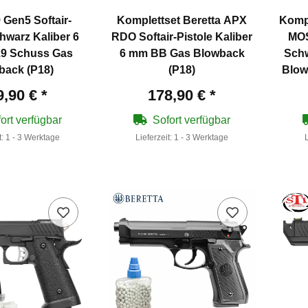
 Gen5 Softair-
Komplettset Beretta APX
Kompl
chwarz Kaliber 6
RDO Softair-Pistole Kaliber
MOS
9 Schuss Gas
6 mm BB Gas Blowback
Schw
back (P18)
(P18)
Blow
9,90 €
*
178,90 €
*
ort verfügbar
Sofort verfügbar
t:
1 - 3 Werktage
Lieferzeit:
1 - 3 Werktage