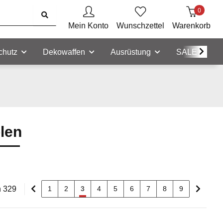
0
Mein Konto
Wunschzettel
Warenkorb
chutz
Dekowaffen
Ausrüstung
SALE
olen
n 329
1
2
3
4
5
6
7
8
9