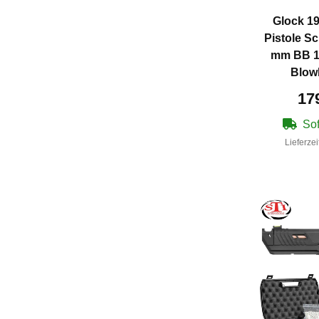
Glock 19
Pistole S
mm BB 1
Blow
17
Sof
Lieferzei