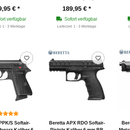
(P18)
9,95 €
*
189,95 €
*
ort verfügbar
Sofort verfügbar
t:
1 - 3 Werktage
Lieferzeit:
1 - 3 Werktage
PPK/S Softair-
Beretta APX RDO Softair-
Ber
chwarz Kaliber 6
Pistole Kaliber 6 mm BB
Meta