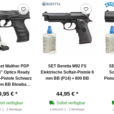
et Walther PDP
SET Beretta M92 FS
SE
" Optics Ready
Elektrische Softair-Pistole 6
Sc
-Pistole Schwarz
mm BB (P14) + 800 BB
Pist
 mm BB Blowback
(P18)
9,95 €
*
44,95 €
*
ort verfügbar
Sofort verfügbar
t:
1 - 3 Werktage
Lieferzeit:
1 - 3 Werktage