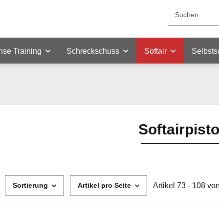
nse Training
Schreckschuss
Softair
Selbsts
Softairpist
Artikel 73 - 108 vo
Sortierung
Artikel pro Seite