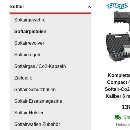
Softair
Softairgewehre
Softairpistolen
Softairrevolver
Softairkugeln
Softairgas / Co2-Kapseln
Kompletts
Zieloptik
Compact 4
Softair-Co2
Softair Schutzbrillen
Kaliber 6
Softair Ersatzmagazine
13
Softair Holster
Sof
Softairwaffen Zubehör
Lieferzei