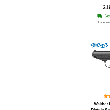
21
Sof
Lieferzei
Walther 
Pistole S