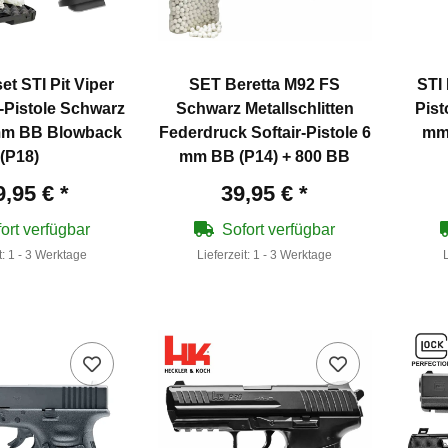
et STI Pit Viper
SET Beretta M92 FS
STI 
-Pistole Schwarz
Schwarz Metallschlitten
Pist
 mm BB Blowback
Federdruck Softair-Pistole 6
mm
(P18)
mm BB (P14) + 800 BB
9,95 €
*
39,95 €
*
ort verfügbar
Sofort verfügbar
t:
1 - 3 Werktage
Lieferzeit:
1 - 3 Werktage